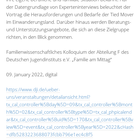
der Datengrundlage von Experteninterviews beleuchtet der
Vortrag die Herausforderungen und Bedarfe der Tied Mover
im Einwanderungsland. Darüber hinaus werden Beratungs-
und Unterstützungsangebote, die sich an diese Zielgruppe
richten, in den Blick genommen.
Familienwissenschaftliches Kolloquium der Abteilung F des
Deutschen Jugendinstituts e.V. „Familie am Mittag“
09. January 2022, digital
https://www.dji.de/ueber-
uns/veranstaltungen/detailansicht.html?
tx_cal_controller%5Bday%5D=09&tx_cal_controller%5Bmont
h%5D=02&tx_cal_controller%5Btype%5D=tx_cal_phpicalend
ar&tx_cal_controller%5Buid%5D=170&tx_cal_controller%5Bv
iew%5D=event&tx_cal_controller%5Byear%5D=2022&cHash
=dfb5283223688073fcbb796e1ec4c8f5